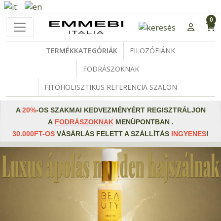
0
TERMÉKKATEGÓRIÁK
FILOZÓFIÁNK
FODRÁSZOKNAK
FITOHOLISZTIKUS REFERENCIA SZALON
A
20%
-OS SZAKMAI KEDVEZMÉNYÉRT REGISZTRÁLJON
A
FODRÁSZ
OKNAK
MENÜPONTBAN .
30.000FT-OS
VÁSÁRLÁS
FELETT A SZÁLLÍTÁS
INGYENES
!