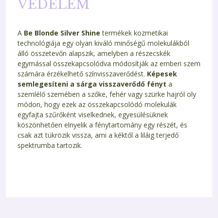
VÉDELEM
A
Be Blonde Silver Shine
termékek kozmetikai
technológiája egy olyan kiváló minőségű molekulákból
álló összetevőn alapszik, amelyben a részecskék
egymással összekapcsolódva módosítják az emberi szem
számára érzékelhető színvisszaverődést.
Képesek
semlegesíteni a sárga visszaverődő fényt
a
szemlélő szemében a szőke, fehér vagy szürke hajról oly
módon, hogy ezek az összekapcsolódó molekulák
egyfajta szűrőként viselkednek, egyesülésüknek
köszönhetően elnyelik a fénytartomány egy részét, és
csak azt tükrözik vissza, ami a kéktől a liláig terjedő
spektrumba tartozik.