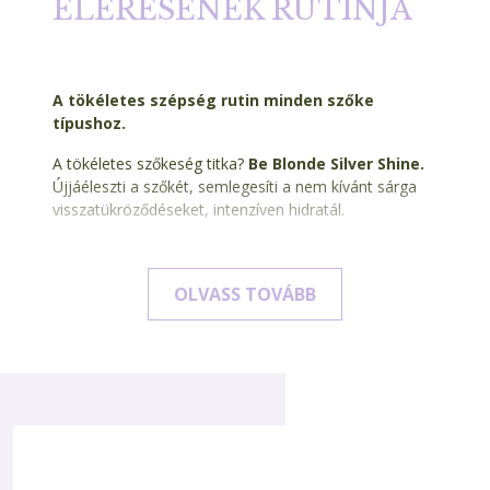
ELÉRÉSÉNEK RUTINJA
A tökéletes szépség rutin minden szőke
típushoz.
A tökéletes szőkeség titka?
Be Blonde Silver Shine.
Újjáéleszti a szőkét, semlegesíti a nem kívánt sárga
visszatükröződéseket, intenzíven hidratál.
A
Be Blonde Silver Shine
egy olyan termékekcsalád,
amely kifejezetten
a szőke hajra lett kifejlesztve,
OLVASS TOVÁBB
a szőke összes típusára: a természetes szőkétől a
szőkítettig, a szőke melírtól a teljesen fehér, vagy
szürke árnyalatig.
A Be Blonde Silver Shine termékcsalád összes
termékében jelen van egy speciális, intenzív hatású
kék és lila pigment, melyek semlegesítik a nem kívánt
sárga tükröződéseket, így a haj gyönyörű, puha és
élettel telivé válik.