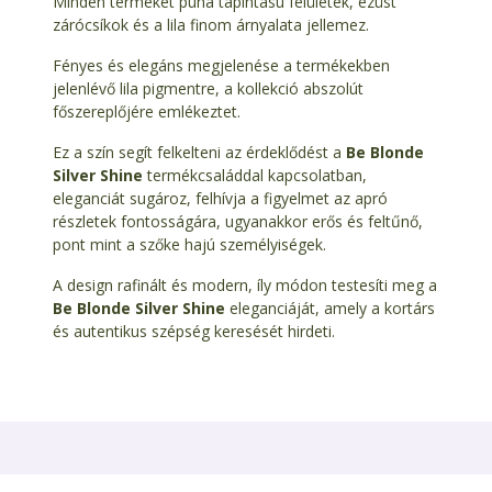
Minden terméket puha tapintású felületek, ezüst
zárócsíkok és a lila finom árnyalata jellemez.
Fényes és elegáns megjelenése a termékekben
jelenlévő lila pigmentre, a kollekció abszolút
főszereplőjére emlékeztet.
Ez a szín segít felkelteni az érdeklődést a
Be Blonde
Silver Shine
termékcsaláddal kapcsolatban,
eleganciát sugároz, felhívja a figyelmet az apró
részletek fontosságára, ugyanakkor erős és feltűnő,
pont mint a szőke hajú személyiségek.
A design rafinált és modern, íly módon testesíti meg a
Be Blonde Silver Shine
eleganciáját, amely a kortárs
és autentikus szépség keresését hirdeti.