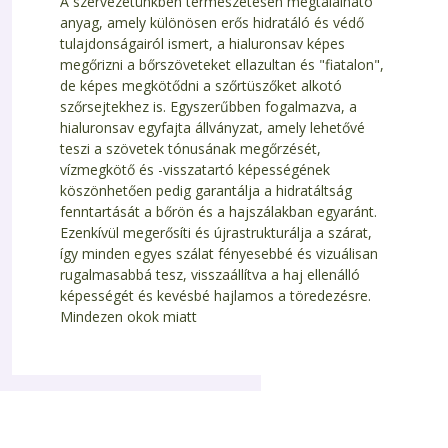
A szervezetünkben természetesen megtalálható
anyag, amely különösen erős hidratáló és védő
tulajdonságairól ismert, a hialuronsav képes
megőrizni a bőrszöveteket ellazultan és "fiatalon",
de képes megkötődni a szőrtüszőket alkotó
szőrsejtekhez is. Egyszerűbben fogalmazva, a
hialuronsav egyfajta állványzat, amely lehetővé
teszi a szövetek tónusának megőrzését,
vízmegkötő és -visszatartó képességének
köszönhetően pedig garantálja a hidratáltság
fenntartását a bőrön és a hajszálakban egyaránt.
Ezenkívül megerősíti és újrastrukturálja a szárat,
így minden egyes szálat fényesebbé és vizuálisan
rugalmasabbá tesz, visszaállítva a haj ellenálló
képességét és kevésbé hajlamos a töredezésre.
Mindezen okok miatt