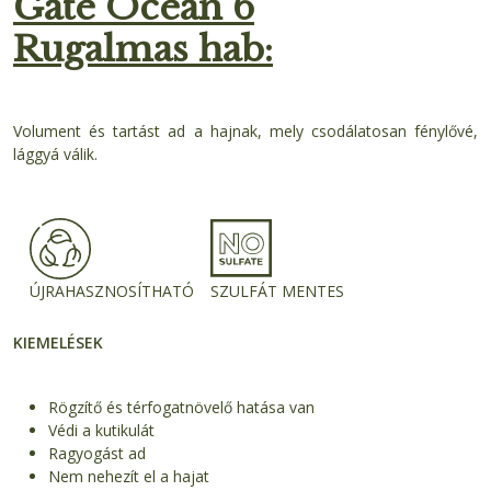
Gate Ocean 6
Rugalmas hab:
Volument és tartást ad a hajnak, mely csodálatosan fénylővé,
lággyá válik.
ÚJRAHASZNOSÍTHATÓ
SZULFÁT MENTES
KIEMELÉSEK
Rögzítő és térfogatnövelő hatása van
Védi a kutikulát
Ragyogást ad
Nem nehezít el a hajat