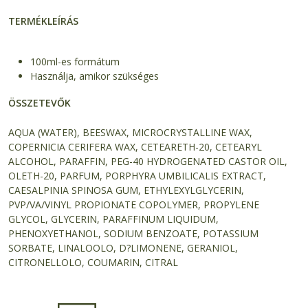
TERMÉKLEÍRÁS
100ml-es formátum
Használja, amikor szükséges
ÖSSZETEVŐK
AQUA (WATER), BEESWAX, MICROCRYSTALLINE WAX,
COPERNICIA CERIFERA WAX, CETEARETH-20, CETEARYL
ALCOHOL, PARAFFIN, PEG-40 HYDROGENATED CASTOR OIL,
OLETH-20, PARFUM, PORPHYRA UMBILICALIS EXTRACT,
CAESALPINIA SPINOSA GUM, ETHYLEXYLGLYCERIN,
PVP/VA/VINYL PROPIONATE COPOLYMER, PROPYLENE
GLYCOL, GLYCERIN, PARAFFINUM LIQUIDUM,
PHENOXYETHANOL, SODIUM BENZOATE, POTASSIUM
SORBATE, LINALOOLO, D?LIMONENE, GERANIOL,
CITRONELLOLO, COUMARIN, CITRAL