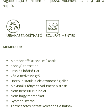
ragadó hajlakk minden hajtípusra. Volument és fényt ad a
hajnak.
ÚJRAHASZNOSÍTHATÓ
SZULFÁT MENTES
KIEMELÉSEK
Memóriaeffektussal működik
Könnyű tartást ad
Friss és bódító illat
Véd a nedvességtől
Harcol a statikus elektromosság ellen
Maximális fényt és volument biztosít
Nem nehezíti el a hajat
Nem hagy maradékot
Gyorsan szárad
Természetes hatást kölcsönöz a hajnak