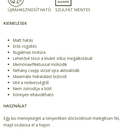
ÚJRAHASZNOSÍTHATÓ
SZULFÁT MENTES
KIEMELÉSEK
Matt hatás
Erős rögzítés
Rugalmas textúra
Lehetővé teszi a kívánt stílus megalkotását
Memóriaeffektussal működik
Néhány csepp vízzel újra aktiválódik
Maximális hidratálást biztosít
Véd a nedvességtől
Nem zsírosítja a bőrt
Könnyen eltávolítható
HASZNÁLAT
Egy kis mennyiséget a tenyerében dörzsöléssel melegítsen fel,
majd oszlassa el a hajon.