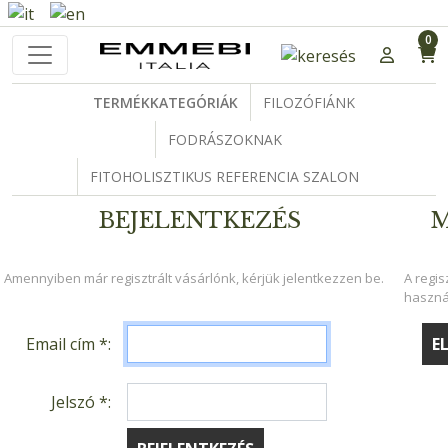
0
TERMÉKKATEGÓRIÁK
FILOZÓFIÁNK
FODRÁSZOKNAK
FITOHOLISZTIKUS REFERENCIA SZALON
BEJELENTKEZÉS
M
Amennyiben már regisztrált vásárlónk, kérjük jelentkezzen be.
A regis
haszná
Email cím *:
E
Jelszó *: