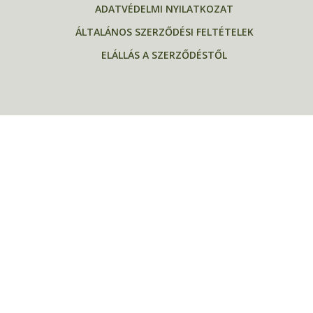
ADATVÉDELMI NYILATKOZAT
ÁLTALÁNOS SZERZŐDÉSI FELTÉTELEK
ELÁLLÁS A SZERZŐDÉSTŐL