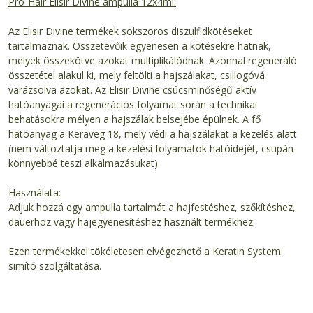
Pro-Hair Elisir Divine ampulla 12x4ml:
Az Elisir Divine termékek sokszoros diszulfidkötéseket
tartalmaznak. Összetevőik egyenesen a kötésekre hatnak,
melyek összekötve azokat multiplikálódnak. Azonnal regeneráló
összetétel alakul ki, mely feltölti a hajszálakat, csillogóvá
varázsolva azokat. Az Elisir Divine csúcsminőségű aktív
hatóanyagai a regenerációs folyamat során a technikai
behatásokra mélyen a hajszálak belsejébe épülnek. A fő
hatóanyag a Keraveg 18, mely védi a hajszálakat a kezelés alatt
(nem változtatja meg a kezelési folyamatok hatóidejét, csupán
könnyebbé teszi alkalmazásukat)
Használata:
Adjuk hozzá egy ampulla tartalmát a hajfestéshez, szőkítéshez,
dauerhoz vagy hajegyenesítéshez használt termékhez.
Ezen termékekkel tökéletesen elvégezhető a Keratin System
simító szolgáltatása.