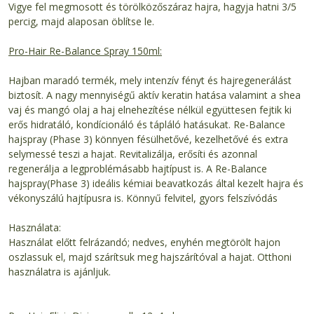
Vigye fel megmosott és törölközőszáraz hajra, hagyja hatni 3/5
percig, majd alaposan öblítse le.
Pro-Hair Re-Balance Spray 150ml:
Hajban maradó termék, mely intenzív fényt és hajregenerálást
biztosít. A nagy mennyiségű aktív keratin hatása valamint a shea
vaj és mangó olaj a haj elnehezítése nélkül együttesen fejtik ki
erős hidratáló, kondícionáló és tápláló hatásukat. Re-Balance
hajspray (Phase 3) könnyen fésülhetővé, kezelhetővé és extra
selymessé teszi a hajat. Revitalizálja, erősíti és azonnal
regenerálja a legproblémásabb hajtípust is. A Re-Balance
hajspray(Phase 3) ideális kémiai beavatkozás által kezelt hajra és
vékonyszálú hajtípusra is. Könnyű felvitel, gyors felszívódás
Használata:
Használat előtt felrázandó; nedves, enyhén megtörölt hajon
oszlassuk el, majd szárítsuk meg hajszárítóval a hajat. Otthoni
használatra is ajánljuk.