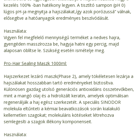
kezelés 100% -ban hatékony legyen. A tisztító sampon (pH 0)
lúgos pH-ja megnyitja a hajszálakat,így azok porózussá” válnak,
elősegítve a hatóanyagok eredményes beszívódását.
Használata:
Vigyen fel megfelelő mennyiségű terméket a nedves hajra,
gyengéden masszírozza be, hagyja hatni egy percig, majd
alaposan öblítse le. Szükség esetén ismételje meg.
Pro-Hair Sealing Maszk 1000ml:
Hajszerkezet lezáró maszk(Phase 2), amely tökéletesen lezárja a
hajszálakat hosszabban tartó eredményeket biztosítva.
Különösen gazdag utolsó generációs antioxidáns összetevőkben,
mint a mangó olaj és a hidrolizált keratin, amelyek optimálisan
regenerálják a haj egész szerkezetét. A speciális SINODOR
molekula eltűnteti a kémiai beavatkozások során kialakuló
kellemetlen szagokat; molekuláris kötéseket létrehozva
semlegesíti a szagok illékony komponenseit.
Használata: