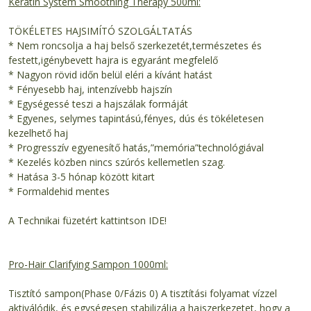
Keratin System Smoothing Therapy 500ml:
TÖKÉLETES HAJSIMÍTÓ SZOLGÁLTATÁS
* Nem roncsolja a haj belső szerkezetét,természetes és
festett,igénybevett hajra is egyaránt megfelelő
* Nagyon rövid időn belül eléri a kívánt hatást
* Fényesebb haj, intenzívebb hajszín
* Egységessé teszi a hajszálak formáját
* Egyenes, selymes tapintású,fényes, dús és tökéletesen
kezelhető haj
* Progresszív egyenesítő hatás,”memória”technológiával
* Kezelés közben nincs szúrós kellemetlen szag.
* Hatása 3-5 hónap között kitart
* Formaldehid mentes
A Technikai füzetért kattintson
IDE!
Pro-Hair Clarifying Sampon 1000ml:
Tisztító sampon(Phase 0/Fázis 0) A tisztítási folyamat vízzel
aktiválódik, és egységesen stabilizálja a hajszerkezetet, hogy a